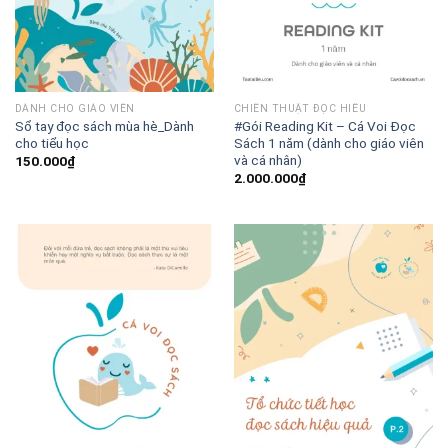
DÀNH CHO GIÁO VIÊN
CHIẾN THUẬT ĐỌC HIỂU
Sổ tay đọc sách mùa hè_Dành
#Gói Reading Kit – Cá Voi Đọc
cho tiểu học
Sách 1 năm (dành cho giáo viên
và cá nhân)
150.000
₫
2.000.000
₫