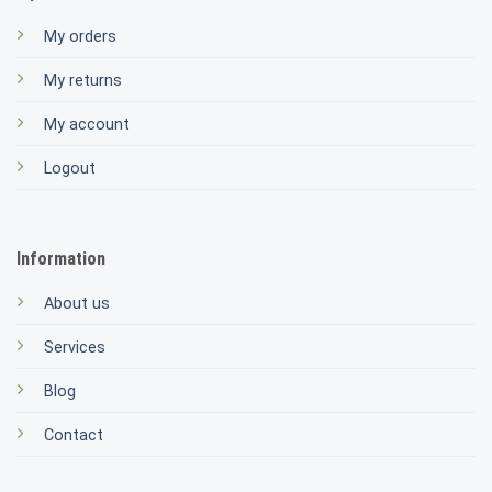
My orders
My returns
My account
Logout
Information
About us
Services
Blog
Contact