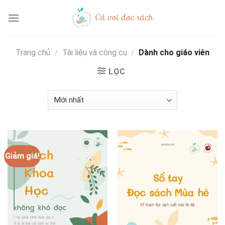
Skip
to
content
Trang chủ
/
Tài liệu và công cụ
/
Dành cho giáo viên
LỌC
Giảm giá!